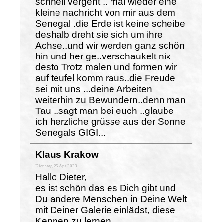
schnell vergeht .. mal wieder eine
kleine nachricht von mir aus dem
Senegal .die Erde ist keine scheibe
deshalb dreht sie sich um ihre
Achse..und wir werden ganz schön
hin und her ge..verschaukelt nix
desto Trotz malen und formen wir
auf teufel komm raus..die Freude
sei mit uns ...deine Arbeiten
weiterhin zu Bewundern..denn man
Tau ..sagt man bei euch ..glaube
ich herzliche grüsse aus der Sonne
Senegals GIGI...
Klaus Krakow
Dienstag 25 Apr 2023
Hallo Dieter,
es ist schön das es Dich gibt und
Du andere Menschen in Deine Welt
mit Deiner Galerie einlädst, diese
Kennen zu lernen.