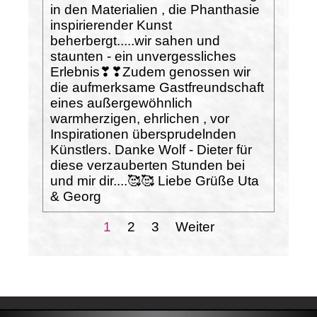
in den Materialien , die Phanthasie
inspirierender Kunst
beherbergt.....wir sahen und
staunten - ein unvergessliches
Erlebnis❣❣Zudem genossen wir
die aufmerksame Gastfreundschaft
eines außergewöhnlich
warmherzigen, ehrlichen , vor
Inspirationen übersprudelnden
Künstlers. Danke Wolf - Dieter für
diese verzauberten Stunden bei
und mir dir....🥰🥰 Liebe Grüße Uta
& Georg
Aktuelle Seite:
1
Gehen Sie zu Seite:
2
Gehen Sie zu Seite:
3
Weiter