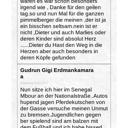
waren es war schön besonders
irgend wie , Danke für den geilen
tag.so und nun Mal für die ganzen
pimmelberger die meinen ,der ist ja
ein bisschen seltsam.nein ist er
nicht ,Dieter und auch Marlies oder
deren Kinder sind absolut Herz
......Dieter du Hast den Weg in die
Herzen aber auch besonders in
deren Köpfe gefunden
Gudrun Gigi Erdmankamara
a
Donnerstag 25 Dez 2025
Nun sitze ich hier im Senegal
Mbour an der Nationalstraße..Autos
hupend jagen Pferdekutschen von
der Gasse versuche meinen Unmut
zu bremsen.Jugendlichen gegen
ber spielend sind am balzen mit
dem Fußball und ich habe bisserl